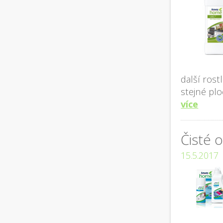
další rost
stejné plo
více
Čisté 
15.5.2017