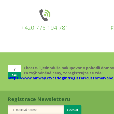
+420 775 194 781
Chcete-li jednoduše nakupovat v pohodlí domo
7
za zvýhodněné ceny, zaregistrujte se zde:
Září
https://www.amway.cz/cs/login/register/customer/abo
Registrace Newsletteru