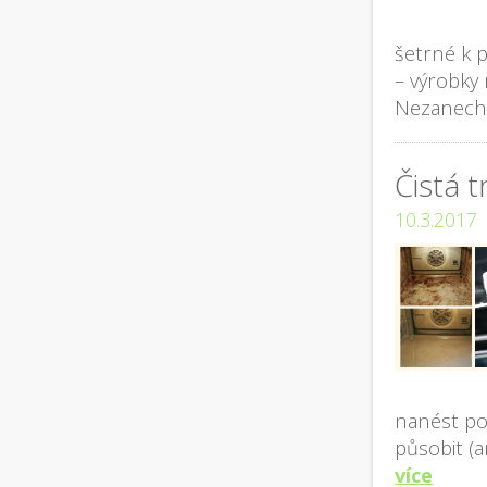
šetrné k p
– výrobky 
Nezanech
Čistá 
10.3.2017
nanést po
působit (a
více